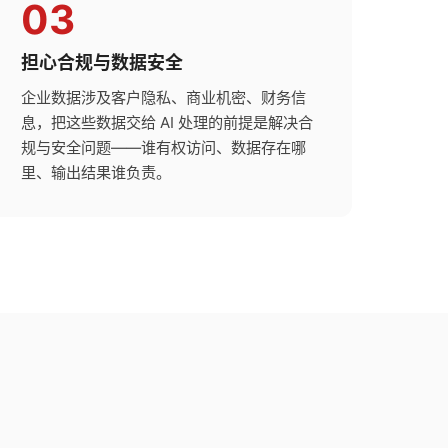
03
担心合规与数据安全
企业数据涉及客户隐私、商业机密、财务信
息，把这些数据交给 AI 处理的前提是解决合
规与安全问题——谁有权访问、数据存在哪
里、输出结果谁负责。