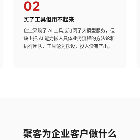
02
买了工具但用不起来
企业采购了 AI 工具或订阅了大模型服务，但
缺少把 AI 能力嵌入具体业务流程的方法论和
执行团队，工具沦为摆设，投入没有产出。
聚客为企业客户做什么