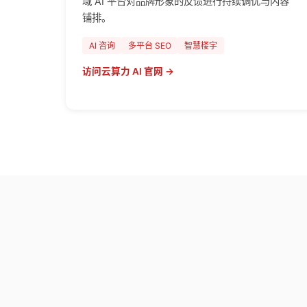
域 AI 平台对品牌形象的反馈进行持续调优与内容
铺排。
AI 咨询
多平台 SEO
智慧楼宇
访问云算力 AI 官网 →