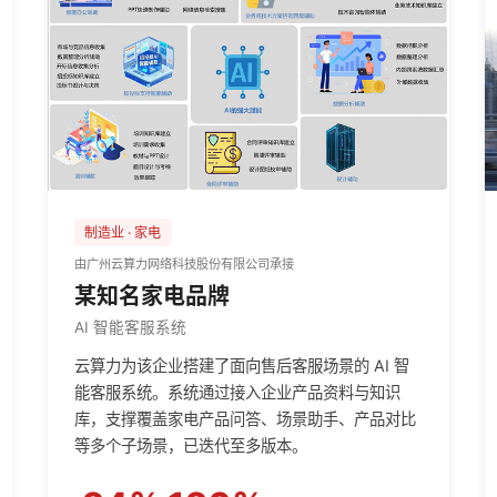
制造业 · 家电
由广州云算力网络科技股份有限公司承接
某知名家电品牌
AI 智能客服系统
云算力为该企业搭建了面向售后客服场景的 AI 智
能客服系统。系统通过接入企业产品资料与知识
库，支撑覆盖家电产品问答、场景助手、产品对比
等多个子场景，已迭代至多版本。