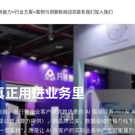
务能力
行业方案
案例与洞察
新闻动态
联系我们
加入我们
I 真正用进业务里
融、出行等企业客户提供跨场景的 AI 驱动服务——从 A
由关联公司云算力提供），到品牌公关、数据驱动营销与线
一套系统"，而是让 AI 在客户的实际业务中产生可衡量