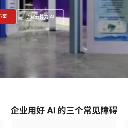
方案
了解云算力 AI
企业用好 AI 的三个常见障碍