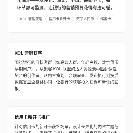
化漏斗——从曝光、点击、申请、最终下卡，每一
环节都可监测，让银行的营销预算花得有迹可循。
KOL 营销获客
信用卡新开卡
数字人民币
储蓄卡
KOL 营销获客
围绕银行的目标客群（如高端人群、年轻白领、数字货币
早期用户），从聚客 KOL 联盟的达人资源池中匹配调性
契合的创作者。从内容策划、合规审查、发布执行到投后
数据复盘全链路协同，让银行的获客投入获得可量化的回
报。
信用卡新开卡推广
针对信用卡的新开卡获客场景，设计差异化的内容主题与
创意形式——围绕开卡权益、首刷礼、特定客群的核心利